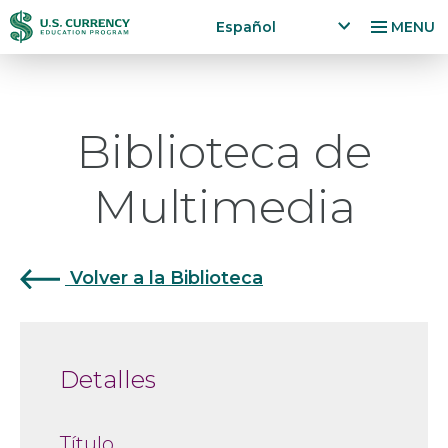
Pasar
Accessibility
Español
MENU
al
Statement
x
p
contenido
a
principal
n
Biblioteca de
d
la
n
Multimedia
g
u
a
g
Volver a la Biblioteca
e
m
e
n
Detalles
u
Título