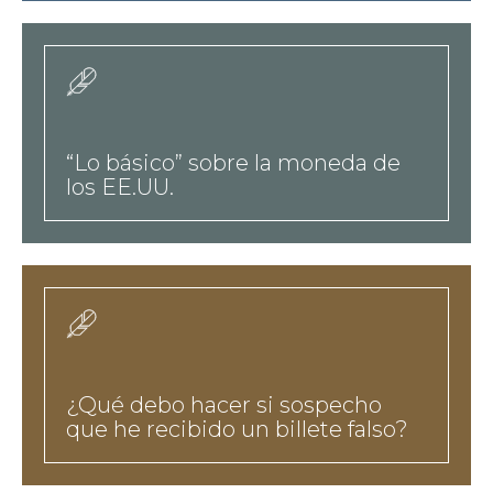
hreflangesvídeos-
a
a-
href-
es-
“Lo básico” sobre la moneda de
taxonomy-
los EE.UU.
term-
9-
hreflangesvídeos-
a
a-
href-
es-
¿Qué debo hacer si sospecho
taxonomy-
que he recibido un billete falso?
term-
9-