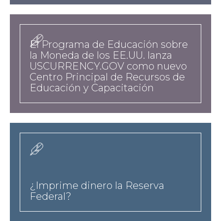
hreflangesvídeos-
a
news
El Programa de Educación sobre
la Moneda de los EE.UU. lanza
USCURRENCY.GOV como nuevo
Centro Principal de Recursos de
Educación y Capacitación
a-
href-
es-
¿Imprime dinero la Reserva
taxonomy-
Federal?
term-
9-