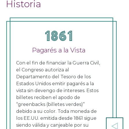
Historia
1861
Pagarés a la Vista
Bil
Un
Con el fin de financiar la Guerra Civil,
el Congreso autoriza al
El C
Departamento del Tesoro de los
clas
Estados Unidos emitir pagarés a la
“bil
vista sin devengo de intereses. Estos
“bil
billetes reciben el apodo de
bill
“greenbacks (billetes verdes)”
rojo
debido a su color. Toda moneda de
Cont
los EE.UU. emitida desde 1861 sigue
siendo válida y canjeable por su
Previ