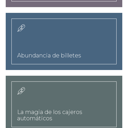
10-
hreflangesnoteworthy-
podcast-
a
a-
href-
es-
taxonomy-
Abundancia de billetes
term-
10-
hreflangesnoteworthy-
podcast-
a
a-
href-
es-
La magia de los cajeros
taxonomy-
automáticos
term-