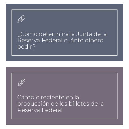
hreflangesvídeos-
a
a-
href-
¿Cómo determina la Junta de la
es-
Reserva Federal cuánto dinero
taxonomy-
pedir?
term-
9-
hreflangesvídeos-
a
a-
href-
Cambio reciente en la
es-
producción de los billetes de la
taxonomy-
Reserva Federal
term-
9-