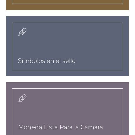
a-
href-
es-
taxonomy-
Símbolos en el sello
term-
10-
hreflangesnoteworthy-
podcast-
a
a-
href-
es-
taxonomy-
Moneda Lista Para la Cámara
term-