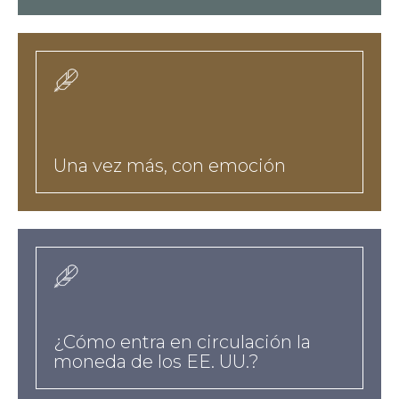
10-
hreflangesnoteworthy-
podcast-
a
a-
href-
es-
taxonomy-
Una vez más, con emoción
term-
10-
hreflangesnoteworthy-
podcast-
a
a-
href-
es-
¿Cómo entra en circulación la
taxonomy-
moneda de los EE. UU.?
term-
9-