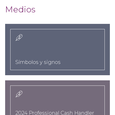
Medios
a-
href-
es-
taxonomy-
Símbolos y signos
term-
10-
hreflangesnoteworthy-
podcast-
a
news
2024 Professional Cash Handler