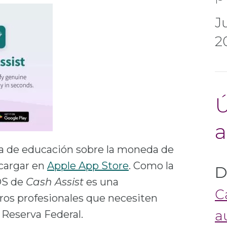
J
Aplicación Móvil Cash Assist
La Academia de la Moneda para Niños
Aplicación móvil La aventura del dinero
Cash Codebreakers Juego
Cash Codebreakers para Educadores
2
Ú
a
 de educación sobre la moneda de
scargar en
Apple App Store
. Como la
D
iOS de
Cash Assist
es una
C
ros profesionales que necesiten
a
a Reserva Federal.