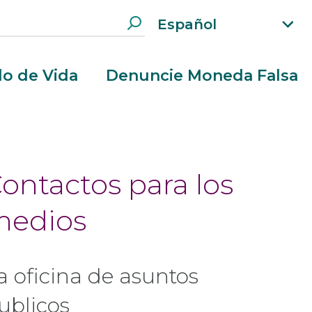
Español
xp
an
d
clo de Vida
Denuncie Moneda Falsa
la
n
g
ua
g
e
ontactos para los
m
e
medios
n
u
a oficina de asuntos
ublicos