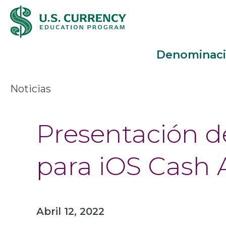
Pasar
Accessibility
al
Statement
contenido
Denominac
principal
Main
Noticias
Menu
Presentación de
para iOS Cash A
Abril 12, 2022