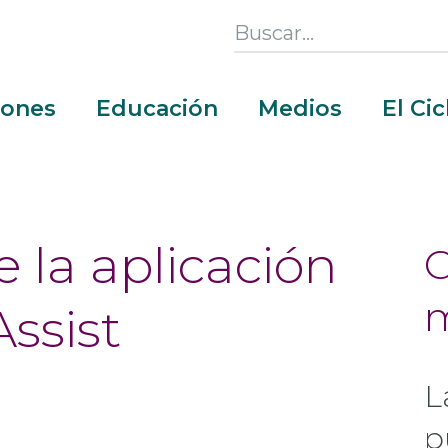
Search
this
Section
iones
Educación
Medios
El Ci
 la aplicación
C
ssist
L
p