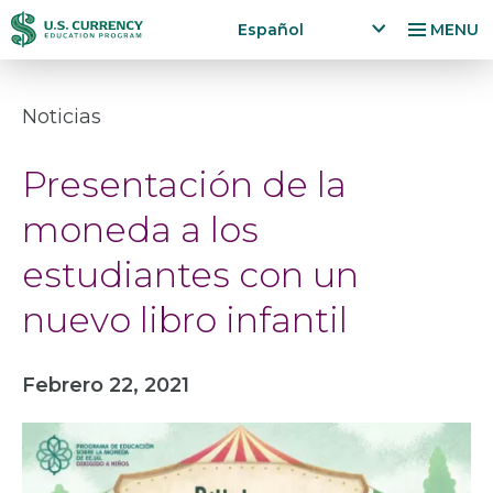
Pasar
Accessibility
Español
MENU
al
Statement
x
p
contenido
a
principal
Noticias
n
d
Presentación de la
la
n
moneda a los
g
u
estudiantes con un
a
g
nuevo libro infantil
e
m
e
Febrero 22, 2021
n
u