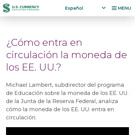
Pasar
Accessibility
Español
MENU
al
Statement
x
p
contenido
a
principal
n
¿Cómo entra en
d
la
circulación la moneda de
n
g
los EE. UU.?
u
a
g
Michael Lambert, subdirector del programa
e
de Educación sobre la moneda de los EE. UU.
m
e
de la Junta de la Reserva Federal, analiza
n
cómo la moneda de los EE. UU. entra en
u
circulación.