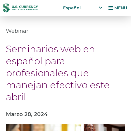
Pasar
Accessibility
Español
MENU
al
Statement
x
p
contenido
a
principal
Webinar
n
d
Seminarios web en
la
n
español para
g
u
profesionales que
a
g
manejan efectivo este
e
m
abril
e
n
u
Marzo 28, 2024