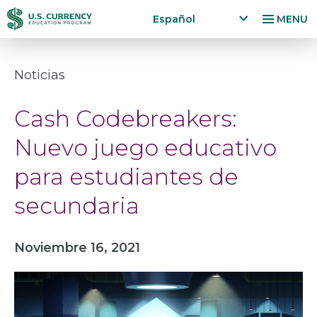
Pasar
Accessibility
Español
MENU
al
Statement
x
p
contenido
a
principal
Noticias
n
d
Cash Codebreakers:
la
n
Nuevo juego educativo
g
u
para estudiantes de
a
g
secundaria
e
m
e
Noviembre 16, 2021
n
u