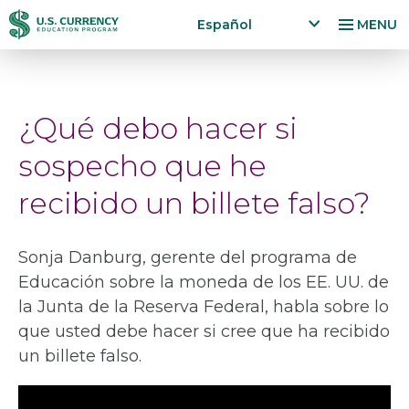
Pasar
Accessibility
Español
MENU
al
Statement
x
p
contenido
a
principal
n
¿Qué debo hacer si
d
la
sospecho que he
n
g
recibido un billete falso?
u
a
g
Sonja Danburg, gerente del programa de
e
Educación sobre la moneda de los EE. UU. de
m
e
la Junta de la Reserva Federal, habla sobre lo
n
que usted debe hacer si cree que ha recibido
u
un billete falso.