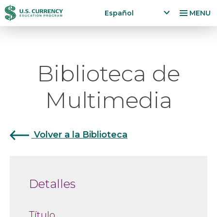
Pasar
Accessibility
Español
MENU
al
Statement
x
p
contenido
a
principal
n
Biblioteca de
d
la
n
Multimedia
g
u
a
g
Volver a la Biblioteca
e
m
e
n
Detalles
u
Título