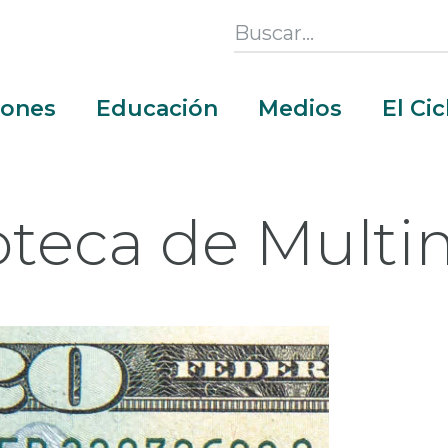
Search
this
Section
iones
Educación
Medios
El Ci
oteca de Mult