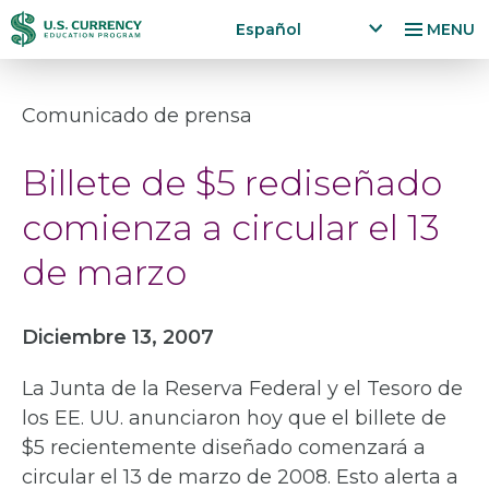
Pasar
Accessibility
Español
MENU
al
Statement
x
p
contenido
a
principal
Comunicado de prensa
n
d
Billete de $5 rediseñado
la
n
comienza a circular el 13
g
u
de marzo
a
g
e
Diciembre 13, 2007
m
e
La Junta de la Reserva Federal y el Tesoro de
n
u
los EE. UU. anunciaron hoy que el billete de
$5 recientemente diseñado comenzará a
circular el 13 de marzo de 2008. Esto alerta a