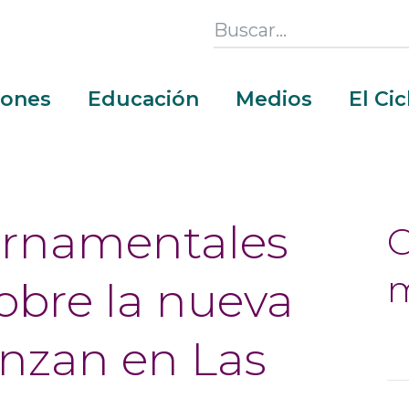
Search
this
Section
iones
Educación
Medios
El Ci
ernamentales
C
obre la nueva
nzan en Las