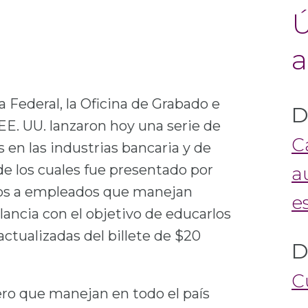
Ú
Aplicación Móvil Cash Assist
La Academia de la Moneda para Niños
Aplicación móvil La aventura del dinero
Cash Codebreakers Juego
Cash Codebreakers para Educadores
a
 Federal, la Oficina de Grabado e
D
 EE. UU. lanzaron hoy una serie de
C
en las industrias bancaria y de
 de los cuales fue presentado por
a
dos a empleados que manejan
e
lancia con el objetivo de educarlos
actualizadas del billete de $20
D
C
ro que manejan en todo el país