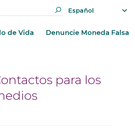
Español
xp
an
d
clo de Vida
Denuncie Moneda Falsa
la
n
g
ua
g
e
ontactos para los
m
e
medios
n
u