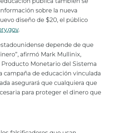
e educación pública también se
información sobre la nueva
evo diseño de $20, el público
ry.gov
.
a estadounidense depende de que
nero”, afirmó Mark Mullinix,
e Producto Monetario del Sistema
 la campaña de educación vinculada
ada asegurará que cualquiera que
ecesaria para proteger el dinero que
os falsificadores que usan