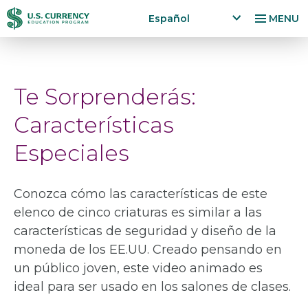
Pasar
Accessibility
Español
MENU
al
Statement
x
p
contenido
a
principal
n
Te Sorprenderás:
d
la
Características
n
g
Especiales
u
a
g
Conozca cómo las características de este
e
elenco de cinco criaturas es similar a las
m
e
características de seguridad y diseño de la
n
moneda de los EE.UU. Creado pensando en
u
un público joven, este video animado es
ideal para ser usado en los salones de clases.