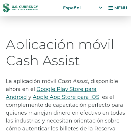
Pasar
Accessibility
Español
MENU
al
Statement
x
p
contenido
a
principal
n
Aplicación móvil
d
la
n
Cash Assist
g
u
a
g
La aplicación móvil
Cash Assist
, disponible
e
ahora en el
Google Play Store para
m
Android
y
Apple App Store para iOS
, es el
e
n
complemento de capacitación perfecto para
u
quienes manejan dinero en efectivo en todas
las industrias y necesitan orientación sobre
cómo autenticar los billetes de la Reserva