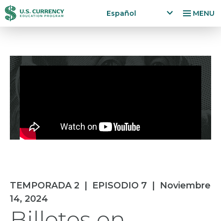
Pasar
Accessibility
Español
MENU
al
Statement
x
p
contenido
a
principal
n
d
la
n
g
u
a
g
e
m
e
n
TEMPORADA 2
|
EPISODIO 7
|
Noviembre
u
14, 2024
Billetes en