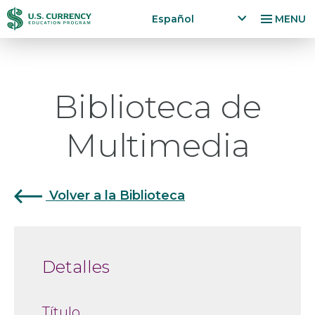
Pasar
Accessibility
Español
MENU
al
Statement
x
p
contenido
a
principal
n
Biblioteca de
d
la
n
Multimedia
g
u
a
g
Volver a la Biblioteca
e
m
e
n
Detalles
u
Título