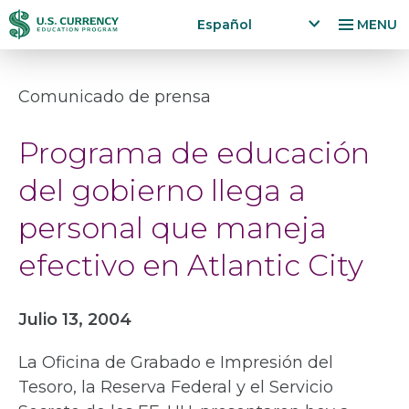
Pasar
Accessibility
Español
MENU
al
Statement
x
p
contenido
a
principal
Comunicado de prensa
n
d
Programa de educación
la
n
del gobierno llega a
g
u
personal que maneja
a
g
efectivo en Atlantic City
e
m
e
Julio 13, 2004
n
u
La Oficina de Grabado e Impresión del
Tesoro, la Reserva Federal y el Servicio